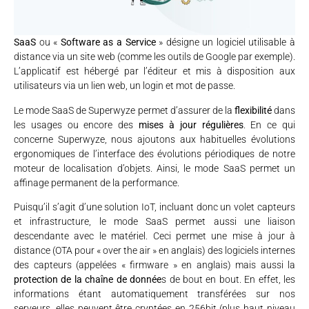
SaaS
ou «
Software as a Service
» désigne un logiciel utilisable à
distance via un site web (comme les outils de Google par exemple).
L’applicatif est hébergé par l’éditeur et mis à disposition aux
utilisateurs via un lien web, un login et mot de passe.
Le mode SaaS de Superwyze permet d’assurer de la
flexibilité
dans
les usages ou encore des
mises à jour régulières
. En ce qui
concerne Superwyze, nous ajoutons aux habituelles évolutions
ergonomiques de l’interface des évolutions périodiques de notre
moteur de localisation d’objets. Ainsi, le mode SaaS permet un
affinage permanent de la performance.
Puisqu’il s’agit d’une solution IoT, incluant donc un volet capteurs
et infrastructure, le mode SaaS permet aussi une liaison
descendante avec le matériel. Ceci permet une mise à jour à
distance (OTA pour « over the air » en anglais) des logiciels internes
des capteurs (appelées « firmware » en anglais) mais aussi la
protection de la chaîne de donnée
s de bout en bout. En effet, les
informations étant automatiquement transférées sur nos
serveurs, elles peuvent être cryptées en 256bit (plus haut niveau