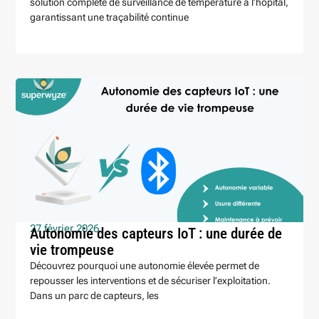
solution complète de surveillance de température à l’hôpital,
garantissant une traçabilité continue
27 février 2026
Autonomie des capteurs IoT : une durée de
vie trompeuse
Découvrez pourquoi une autonomie élevée permet de
repousser les interventions et de sécuriser l’exploitation.
Dans un parc de capteurs, les